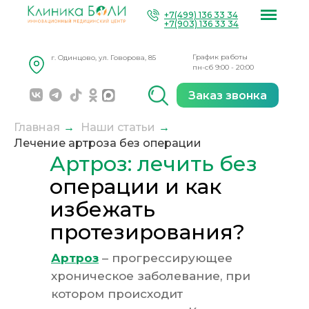
+7(499) 136 33 34
+7(903) 136 33 34
График работы
г. Одинцово, ул. Говорова, 85
пн-сб 9:00 - 20:00
Заказ звонка
Главная
→
Наши статьи
→
Лечение артроза без операции
Артроз: лечить без
к
рте
операции и как
избежать
протезирования?
Артроз
– прогрессирующее
хроническое заболевание, при
котором происходит