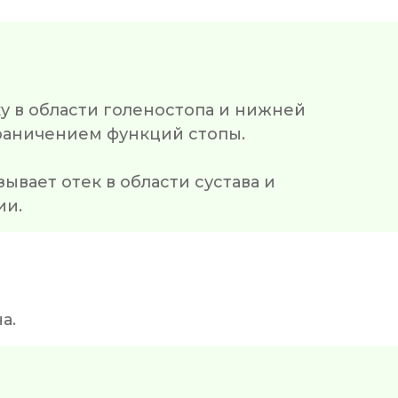
ку в области голеностопа и нижней
раничением функций стопы.
ывает отек в области сустава и
ии.
а.