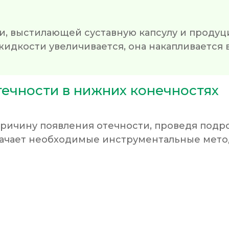
и, выстилающей суставную капсулу и проду
идкости увеличивается, она накапливается в
течности в нижних конечностях
причину появления отечности, проведя подр
значает необходимые инструментальные мето