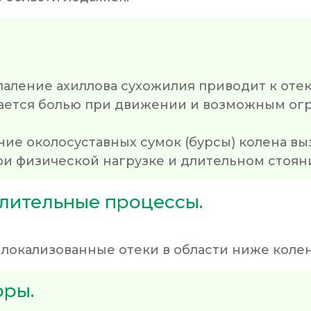
спаление ахиллова сухожилия приводит к оте
ждается болью при движении и возможным ог
ение околосуставных сумок (бурсы) колена выз
ри физической нагрузке и длительном стоян
лительные процессы.
окализованные отеки в области ниже колен
оры.