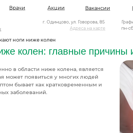
Врачи
Акции
Вакансии
г. Одинцово, ул. Говорова, 85
Граф
Адреса на карте
пн-сб
к
кают ноги ниже колен
иже колен: главные причины
нно в области ниже колена, является
я может появиться у многих людей
птом бывает как кратковременным и
ных заболеваний.